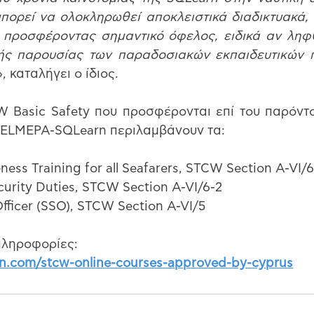
ορεί να ολοκληρωθεί αποκλειστικά διαδικτυακά, α
 προσφέροντας σημαντικό όφελος, ειδικά αν ληφθ
κής παρουσίας των παραδοσιακών εκπαιδευτικών 
», καταλήγει ο ίδιος.
Basic Safety που προσφέρονται επί του παρόντος
HELMEPA-SQLearn περιλαμβάνουν τα:
ness Training for all Seafarers, STCW Section A-VI/6
urity Duties, STCW Section A-VI/6-2
Officer (SSO), STCW Section A-VI/5
πληροφορίες:
rn.com/stcw-online-courses-approved-by-cyprus