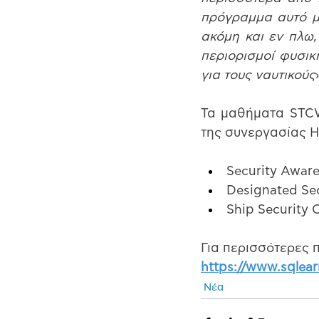
πρόγραμμα αυτό μπ
ακόμη και εν πλω,
περιορισμοί φυσι
για τους ναυτικούς
Τα μαθήματα STCW 
της συνεργασίας 
Security Aware
Designated Sec
Ship Security 
Για περισσότερες 
https://www.sqlea
Νέα