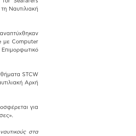
for Seafarers 
τη Ναυτιλιακή 
αναπτύχθηκαν 
e με Computer 
 Επιμορφωτικό 
αθήματα STCW 
υτιλιακή Αρχή 
οσφέρεται για 
σες».
αυτικούς στα 