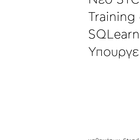
Training
SQLearn
Υπουργε