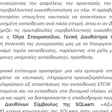
ενισχύοντας την ασφάλεια, την προστασία, την
περιβαλλοντική ευαισθητοποίηση εν πλω. Η πρόσβα
ιτρέπει στους/στις ναυτικούς να αποκτήσουν τη
ποιημένη εκπαίδευση ανά πάσα στιγμή, όπου κι αν βρ
ίζει τις πρωτοβουλίες περιβαλλοντικής ευαισθητ
σε η 
Όλγα Σταυροπούλου, Γενική Διευθύντρια
η συνέχιση
 της συνεργασίας μας με το Υπουργείο 
κόμη τομέα εκπαίδευσης, παρέχοντας στα μέλη μ
χρονες υπηρεσίες εκπαίδευσης
», πρόσθεσε.
ριακό επίτευγμα προσφέρει μια νέα εμπειρία στη
ρέπει σε ναυτικούς, πληρώματα κρουαζιερόπλοιω
κληρώσουν εξ αποστάσεως την εκπαίδευση STCW πο
ρτισμένοι και να ενταχθούν στο δυναμικό πλοίων, ε
μα και χωρίς να διαταράσσεται η σταδιοδρομία του
, Διευθύνων Σύμβουλος της SQLearn
. «
Αξι
0 χρόνια καινοτομίας της SQLearn στην ναυτική ε