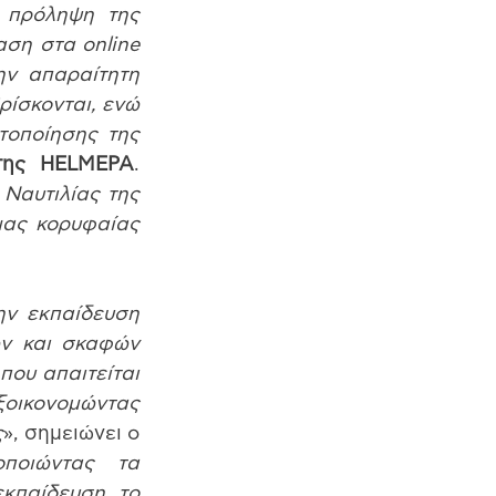
 πρόληψη της 
ση στα online 
ν απαραίτητη 
ίσκονται, ενώ 
οποίησης της 
 της HELMEPA
. 
Ναυτιλίας της 
ας κορυφαίας 
ν εκπαίδευση 
ν και σκαφών 
υ απαιτείται 
ξοικονομώντας 
ς
», σημειώνει ο 
οποιώντας τα 
κπαίδευση, το 