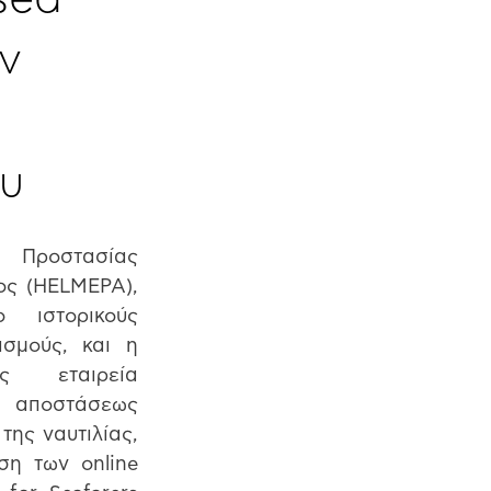
ν
ου
Προστασίας 
ς (HELMEPA), 
ιστορικούς 
σμούς, και η 
ς εταιρεία 
αποστάσεως 
ης ναυτιλίας, 
η των online 