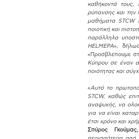
καθήκοντά τους, 
ρύπανσης και την 
μαθήματα STCW επ
ποιοτική και πιστο
παράλληλα υποστηρ
HELMEPA
», δήλω
«Προσβλέπουμε στ
Κύπρου σε έναν α
ποιότητας και σύγ
«
Αυτό το πρωτοπο
STCW, καθώς επιτ
αναψυχής, να ολο
για να είναι κατα
έτσι χρόνο και χρή
Σπύρος Γκούμας
περισσότερα από 1