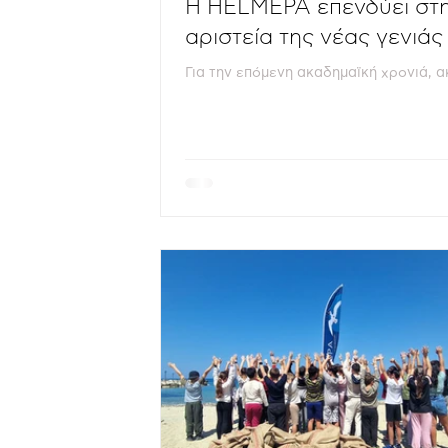
Η HELMEPA επενδύει στ
αριστεία της νέας γενιάς
Για την επόμενη ακαδημαϊκή χρονιά, 
επτά νέοι και νέες επιστήμονες θα ξε
τις μεταπτυχιακές τους σπουδές σε κ
πανεπιστήμια, σε ναυτιλιακές και
περιβαλλοντικές σπουδές, με την υπο
της HELMEPA. Από το 1998 έως σήμερ
Ένωση έχει απονείμει συνολικά 75 υπ
σε 44 γυναίκες και 31 άνδρες. Πίσω α
αριθμό βρίσκεται μια νέα ή ένας νέος
κέρδισε τη θέση του με προσπάθεια κ
αποτελέσματα, και βρήκε στη HELME
σύμμαχο στο επόμενο βήμα. Η