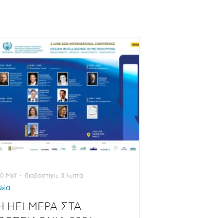
20 Μαΐ
διαβάστηκε 3 λεπτά
Νέα
Η HELMEPA ΣΤΑ