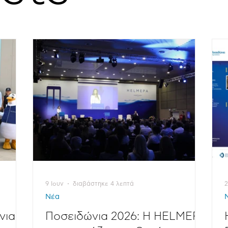
9 Ιουν
διαβάστηκε 4 λεπτά
Νέα
νια:
Ποσειδώνια 2026: Η HELMEPA