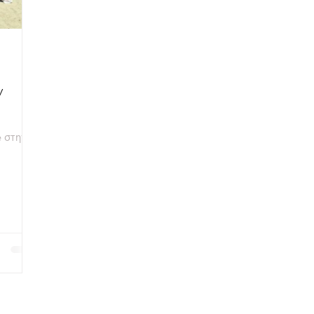
ν
e στην
ω από
τικοί
άλασσας
 Life
ίας
, σε
ar του
 (21–23