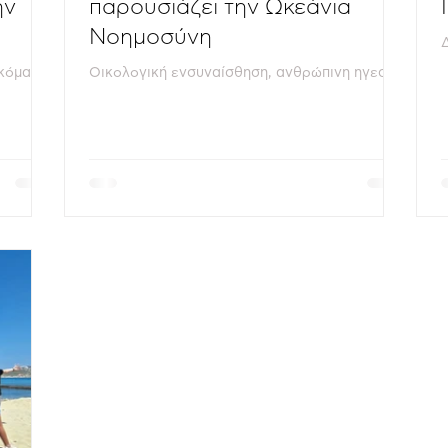
ην
παρουσιάζει την Ωκεάνια
Νοημοσύνη
ακόμα
Οικολογική ενσυναίσθηση, ανθρώπινη ηγεσία,
κινήσουν
τεχνολογική οξυδέρκεια και η φωνή των
ορυφαία
παιδιών ένωσαν όλες τις διαστάσεις της
ναυτιλίας Με ιδιαίτερη επιτυχία
στήριξη
πραγματοποιήθηκε το Διεθνές συνέδριο της
α, η
HELMEPA «Ocean Intelligence in
οτροφίες
MetaShipping: Biodiversity - People -
πό κάθε
Innovation - Investment» την Τετάρτη 3 Ιουνίου
 που
2026 στα Ποσειδώνια 2026, Αθήνα.
αι
Πλοιοκτήτες, ναυτιλιακά στελέχη, υπεύθυνοι
PA έναν
χάραξης πολιτικής, χρηματοδότες,
ακαδημαϊκοί, εκπρόσωποι της τεχνολογίας,
δόκιμοι και φοιτητές