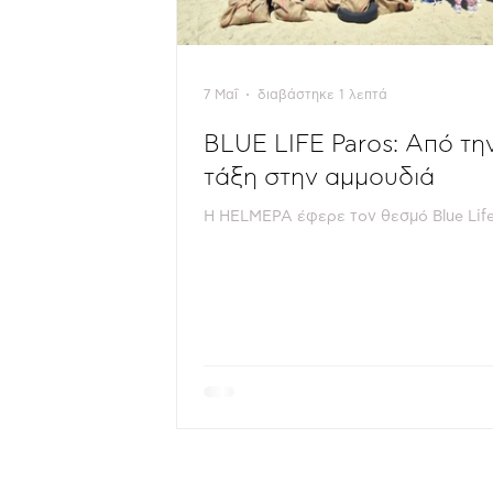
7 Μαΐ
διαβάστηκε 1 λεπτά
BLUE LIFE Paros: Από τη
τάξη στην αμμουδιά
Η HELMEPA έφερε τον θεσμό Blue Lif
Πάρο και το νησί ανταποκρίθηκε. Πάν
1.000 μαθητές, μαθήτριες και εκπαιδευ
συμμετείχαν σε παρουσιάσεις για την
προστασία και τα επαγγέλματα της θ
και 500 εθελοντές σε 3 καθαρισμούς
παραλιών, στο πλαίσιο του θεσμού Blue
Paros της Ελληνικής Ένωσης Προστασ
Θαλασσίου Περιβάλλοντος (HELMEPA)
συνεργασία με το ξενοδοχείο Avant M
Ομίλου Grivalia και την εταιρεία Sail-e
Απριλίου), υπό την αιγίδα του Δήμο