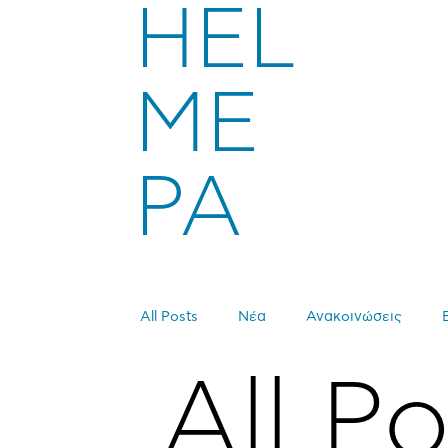
HEL
ME
PA
All Posts
Νέα
Ανακοινώσεις
All Po