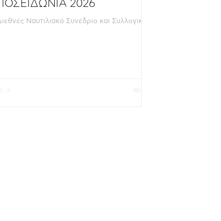
ΠΟΣΕΙΔΩΝΙΑ 2026
Διεθνές Ναυτιλιακό Συνέδριο και Συλλογική
Δράση στο Περίπτερο Η Ελληνική Ένωση
Προστασίας Θαλασσίου Περιβάλλοντος
(HELMEPA) διοργανώνει το Διεθνές Συνέδριο
"Ocean Intelligence in MetaShipping:
Biodiversity, People, Innovation, Investment"
την Τετάρτη, 3 Ιουνίου 2026 (10:30 – 14:30),
στο πλαίσιο των Ποσειδωνίων 2026, στην
κεντρική αίθουσα, στο Metropolitan Expo, με
την ευγενική φιλοξενία της Posidonia Events,
της κορυφαίας ναυτιλιακής έκθεσης
παγκοσμίως. Το Συνέδριο αποτελεί π